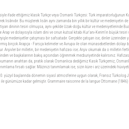
yle ifade ettiğimiz klasik Türkçe veya Osmanlı Türkçesi: Türk imparatorluğunun K
k lisânıdır. Bu müşterek lisân aynı zamanda bin yıllık bir kültür ve medeniyetin de i
stiyan dininin tesiri olmuşsa, aynı şekilde Uzak-doğu kültür ve medeniyetlerinde B
ap ve dolayısıyla islam dini ve onun kutsal kitabı Kur'anı-Kerim'in büyük tesiri va
yişle medeniyetler çatışması bir safsatadır. Gerçekte çatışan ise, dinler üzerinden ya
 girmiş birçok Arapça - Farsça kelimeler ve Avrupa ile olan münasebetlerden dolayı 
. Arşivler bir milletin, bir medeniyetin hafızası ise; Arşiv okumak da o milletin fertl
n dilinden ve başkalarının bakış açısından öğrenmek mecburiyetinde kalırsınız. Hafızas
ri okumanın anahtarı da, pratik olarak Osmanlıca dediğimiz Kasik Türkçemiz, Osmanl
mlama fırsatı sağlar. Mâzinizi tanımlamak ise, sizin küre-i arz üzerindeki hüviyeti
20. yüzyıl başlarında dönemin siyasî atmosferine uygun olarak, Fransız Türkolog 
ı ile günümüze kadar gelmiştir. Grammaire raisonne de la langue Ottomane (1846) 