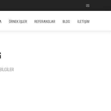
A
ÖRNEK İŞLER
REFERANSLAR
BLOG
İLETİŞİM
G
İLGİLER