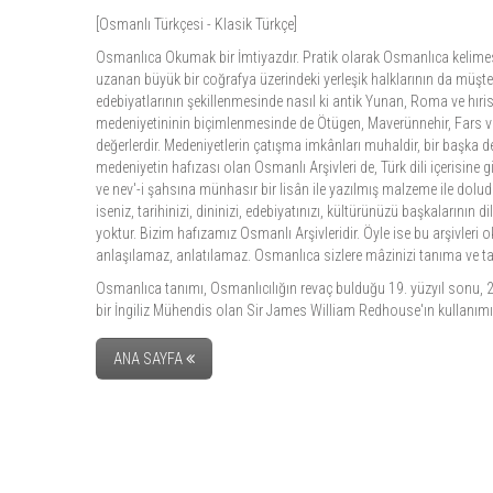
[Osmanlı Türkçesi - Klasik Türkçe]
Osmanlıca Okumak bir İmtiyazdır. Pratik olarak Osmanlıca kelimesi
uzanan büyük bir coğrafya üzerindeki yerleşik halklarının da müştere
edebiyatlarının şekillenmesinde nasıl ki antik Yunan, Roma ve hıri
medeniyetininin biçimlenmesinde de Ötügen, Maverünnehir, Fars ve Ar
değerlerdir. Medeniyetlerin çatışma imkânları muhaldir, bir başka de
medeniyetin hafızası olan Osmanlı Arşivleri de, Türk dili içerisine
ve nev'-i şahsına münhasır bir lisân ile yazılmış malzeme ile doludur
iseniz, tarihinizi, dininizi, edebiyatınızı, kültürünüzü başkalarını
yoktur. Bizim hafızamız Osmanlı Arşivleridir. Öyle ise bu arşivle
anlaşılamaz, anlatılamaz. Osmanlıca sizlere mâzinizi tanıma ve tanı
Osmanlıca tanımı, Osmanlıcılığın revaç bulduğu 19. yüzyıl sonu, 
bir İngiliz Mühendis olan Sir James William Redhouse'ın kullanım
ANA SAYFA