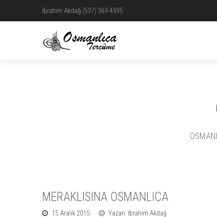
İbrahim Akdağ (537) 369 4995
OSMANLI
MERAKLISINA OSMANLICA
15 Aralık 2015
Yazan: İbrahim Akdağ