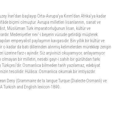
uzey İran'dan başlayıp Orta-Avrupa'ya Kırım'dan Afrika'ya kadar
fâde biçimi olmuştur. Avrupa milletleri lisanlarının, sanat ve
udist, Müslüman Türk imparatorluğunun lisan, kültür ve
rdır. Medeniyetler nev'-i beşerin vücude getirdiği müşterek
pılan emperyalist paylaşımın kavgasıdır. Bin yıllık bir kültür ve
bir o kadar da batı dillerinden alınmış kelimelerden mürekkep zengin
eri üzerine farz-ı ayindir. Siz arşivinizi okuyamıyor, anlayamıyor
ı olmayan bir milletin, nesebi gayr-i sahih bir gürûhdan farkı
ı Türkçesi'dir. Osmanlıca bilmeden tarih yazılamaz, edebiyat
nizin tescilidir. Hülâsa: Osmanlıca okumak bir imtiyazdır.
Jean Deny (Grammaire de la langue Turque (Dialecte-Osmanlı) ve
A Turkish and English lexicon-1890.